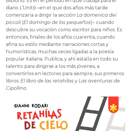
Bibiana
. Es en el periodo en que trabaja para el
diario
L’Unità
–en el que dos años más tarde
comenzaría a dirigir la sección
La domenica dei
piccoli
(
El domingo de los pequeños
)– cuando
descubre su vocación como escritor para niños. Es
entonces, finales de los años cuarenta, cuando
afina su estilo mediante narraciones cortas y
humorísticas, muchas veces ligadas a la poesía
popular italiana. Publica, y ahí estalla en todo su
talento para dirigirse a los más jóvenes, a
convertirlos en lectores para siempre, sus primeros
libros:
El libro de las retahílas
y
Las aventuras de
Cipollino
.