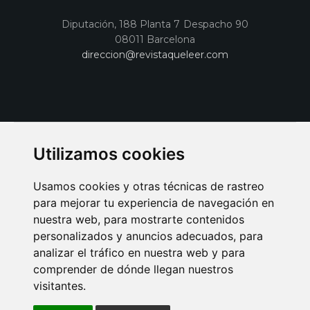
Diputación, 188 Planta 7 Despacho 90
08011 Barcelona
direccion@revistaqueleer.com
Utilizamos cookies
Usamos cookies y otras técnicas de rastreo
para mejorar tu experiencia de navegación en
nuestra web, para mostrarte contenidos
personalizados y anuncios adecuados, para
analizar el tráfico en nuestra web y para
AVISO LEGAL
POLITICA DE COOKIES
POLITICA DE PRIVACIDAD
comprender de dónde llegan nuestros
PUBLICIDAD EN LA REVISTA QUÉ LEER
SORTEO-PREESTRENOS
visitantes.
SUSCRIPCIONES
DISEÑO WEB BARCELONA