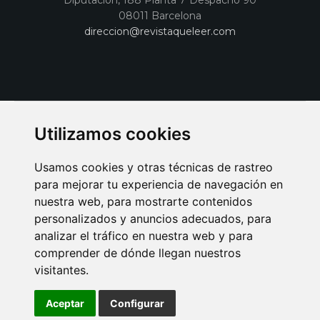
Diputación, 188 Planta 7 Despacho 90
08011 Barcelona
direccion@revistaqueleer.com
Utilizamos cookies
Usamos cookies y otras técnicas de rastreo
para mejorar tu experiencia de navegación en
nuestra web, para mostrarte contenidos
personalizados y anuncios adecuados, para
analizar el tráfico en nuestra web y para
AVISO LEGAL
POLITICA DE COOKIES
POLITICA DE PRIVACIDAD
comprender de dónde llegan nuestros
PUBLICIDAD EN LA REVISTA QUÉ LEER
SORTEO-PREESTRENOS
visitantes.
SUSCRIPCIONES
DISEÑO WEB BARCELONA
Connecor Revistas
Aceptar
Configurar