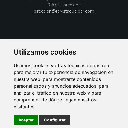
08011 Barcelona
direccion@revistaqueleer.com
Utilizamos cookies
Usamos cookies y otras técnicas de rastreo
para mejorar tu experiencia de navegación en
nuestra web, para mostrarte contenidos
personalizados y anuncios adecuados, para
analizar el tráfico en nuestra web y para
AVISO LEGAL
POLITICA DE COOKIES
POLITICA DE PRIVACIDAD
comprender de dónde llegan nuestros
PUBLICIDAD EN LA REVISTA QUÉ LEER
SORTEO-PREESTRENOS
visitantes.
SUSCRIPCIONES
DISEÑO WEB BARCELONA
Connecor Revistas
Aceptar
Configurar