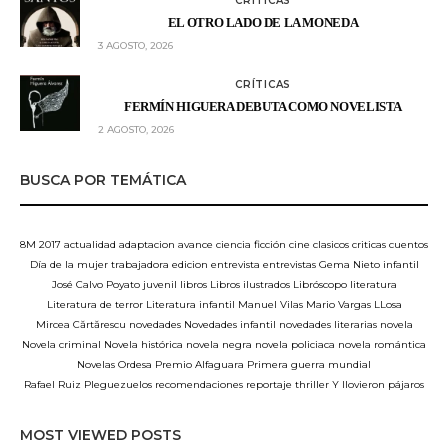
CRÍTICAS
EL OTRO LADO DE LA MONEDA
3 AGOSTO, 2026
CRÍTICAS
FERMÍN HIGUERA DEBUTA COMO NOVELISTA
2 AGOSTO, 2026
BUSCA POR TEMÁTICA
8M
2017
actualidad
adaptacion
avance
ciencia ficción
cine
clasicos
criticas
cuentos
Día de la mujer trabajadora
edicion
entrevista
entrevistas
Gema Nieto
infantil
José Calvo Poyato
juvenil
libros
Libros ilustrados
Libróscopo
literatura
Literatura de terror
Literatura infantil
Manuel Vilas
Mario Vargas LLosa
Mircea Cărtărescu
novedades
Novedades infantil
novedades literarias
novela
Novela criminal
Novela histórica
novela negra
novela policiaca
novela romántica
Novelas
Ordesa
Premio Alfaguara
Primera guerra mundial
Rafael Ruiz Pleguezuelos
recomendaciones
reportaje
thriller
Y llovieron pájaros
MOST VIEWED POSTS