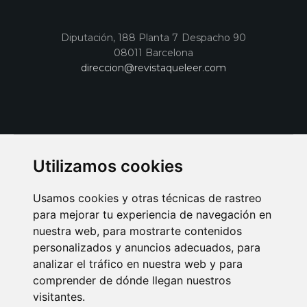
Diputación, 188 Planta 7 Despacho 90
08011 Barcelona
direccion@revistaqueleer.com
Utilizamos cookies
Usamos cookies y otras técnicas de rastreo
para mejorar tu experiencia de navegación en
nuestra web, para mostrarte contenidos
personalizados y anuncios adecuados, para
analizar el tráfico en nuestra web y para
AVISO LEGAL
POLITICA DE COOKIES
POLITICA DE PRIVACIDAD
comprender de dónde llegan nuestros
PUBLICIDAD EN LA REVISTA QUÉ LEER
SORTEO-PREESTRENOS
visitantes.
SUSCRIPCIONES
DISEÑO WEB BARCELONA