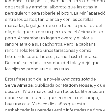
lombrices. Una pollita joven desenterró un cordón
de zapatilla y armó tal alboroto que las otras la
persiguieron para robarle el botín. La Miní apareció
entre los pastos; tan blanca y con las costillas
marcadas, la galga, que si no fuera la pura luz del
día, diría que no era un perro si no el ánima de un
perro. Arrastraba un lagarto overo y el olor a
sangre atrajo a sus cachorros. Pero la capitana
rancha sola: les tiró unos tarascones y comió
triturando cuero, huesos, carne, hasta hartarse.
Después se echó a la sombra del tala y dejó que
los hijos se prendieran a las tetas.»
Estas frases son de la novela
Una casa sola
de
Selva Almada
, publicada por
Radom House
, y que
desde el 17 de marzo está en todas las librerías, en
donde se nos cuenta que, en medio del campo,
hay una casa. Ya hace diez años que está
deshabitada; las paredes están infestadas de flora y