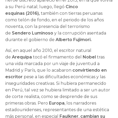
héroe discreto apareció en el 2013, en la que volvía
a su Perú natal; luego, llegó
Cinco
esquinas (2016),
también con tierras peruanas
como telón de fondo, en el periodo de los años
noventa, con la presencia del terrorismo
de
Sendero Luminoso
y la corrupción asentada
durante el gobierno de
Alberto Fujimori.
Así, en aquel año 2010, el escritor natural
de
Arequipa
tocó el firmamento del
Nobel
tras
una vida marcada por un viaje de juventud a
Madrid y París, que lo acabaron
convirtiendo en
escritor
pese a las dificultades económicas y las
inseguridades creativas. Si hubiera permanecido
en Perú, tal vez se hubiera limitado a ser un autor
de corte realista, como se desprende de sus
primeras obras. Pero
Europa
, los narradores
estadounidenses, representantes de una estética
más personal, en especial
Faulkner
,
cambian su