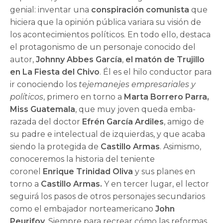
genial: inventar una
conspiración comunista
que
hiciera que la opinión pública variara su visión de
los acontecimientos políticos. En todo ello, destaca
el protago­nismo de un personaje conocido del
autor,
Johnny Abbes García
,
el matón de Trujillo
en La Fiesta del Chivo
. Él es el hilo conductor para
ir conociendo los
tejemanejes empresariales y
políticos
, primero en torno a
Marta Borrero Parra,
Miss Guatemala
, que muy joven queda emba­
razada del doctor
Efrén García Ardiles
, amigo de
su padre e intelectual de izquierdas, y que acaba
siendo la protegida de
Castillo Armas
. Asimismo,
conoceremos la historia del teniente
coronel
Enrique Trinidad Oliva
y sus planes en
torno a
Castillo Armas.
Y en tercer lugar, el lector
seguirá los pasos de otros personajes secun­darios
como el embajador norteamericano
John
Peurifoy
. Siempre para recrear cómo las reformas