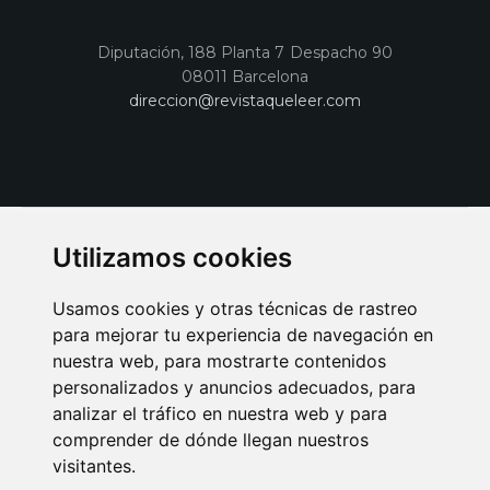
Diputación, 188 Planta 7 Despacho 90
08011 Barcelona
direccion@revistaqueleer.com
Utilizamos cookies
Usamos cookies y otras técnicas de rastreo
para mejorar tu experiencia de navegación en
nuestra web, para mostrarte contenidos
personalizados y anuncios adecuados, para
analizar el tráfico en nuestra web y para
AVISO LEGAL
POLITICA DE COOKIES
POLITICA DE PRIVACIDAD
comprender de dónde llegan nuestros
PUBLICIDAD EN LA REVISTA QUÉ LEER
SORTEO-PREESTRENOS
visitantes.
SUSCRIPCIONES
DISEÑO WEB BARCELONA