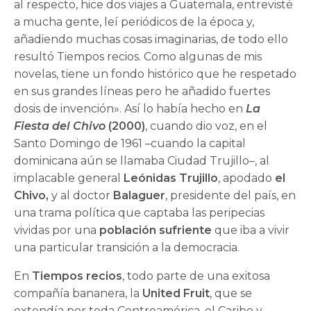
al respecto, hice dos viajes a Guatemala, entrevisté
a mucha gente, leí periódicos de la época y,
añadiendo mu­chas cosas imaginarias, de todo ello
resultó Tiem­pos recios. Como algunas de mis
novelas, tiene un fondo histórico que he respetado
en sus grandes líneas pero he añadido fuertes
dosis de invención». Así lo había hecho en
La
Fiesta del Chivo
(2000)
, cuando dio voz, en el
Santo Domingo de 1961 –cuando la capital
dominicana aún se llamaba Ciudad Trujillo–, al
implacable general
Leónidas Trujillo
, apodado
el
Chivo,
y al doctor
Balaguer
, presidente del país, en
una trama política que captaba las peripecias
vividas por una
población sufriente
que iba a vivir
una particular transición a la democracia.
En
Tiempos recios
, todo parte de una exitosa
compañía bananera, la
United Fruit
, que se
extendía por toda Centroamérica, el Caribe y