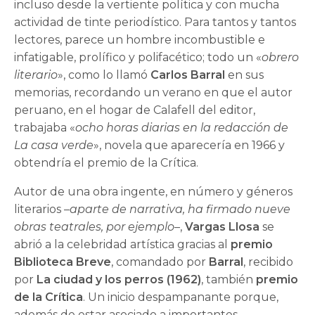
incluso desde la vertiente política y con mucha
actividad de tinte periodístico. Para tantos y tantos
lectores, parece un hombre incombustible e
infatigable, prolífico y polifacético; todo un «
obrero
literario
», como lo llamó
Carlos Barral
en sus
memorias, recordando un verano en que el autor
peruano, en el hogar de Calafell del editor,
trabajaba «
ocho horas diarias en la redacción de
La casa verde
», novela que aparecería en 1966 y
obtendría el premio de la Crítica.
Autor de una obra ingente, en número y géneros
literarios –
aparte de narrativa, ha firmado nueve
obras teatrales, por ejemplo
–,
Vargas Llosa
se
abrió a la celebridad artística gracias al
premio
Biblioteca Breve
, comandado por
Barral
, recibido
por
La ciudad y los perros (1962)
, también
premio
de la Crítica
. Un inicio despampanante porque,
además de estar asociado a importantes