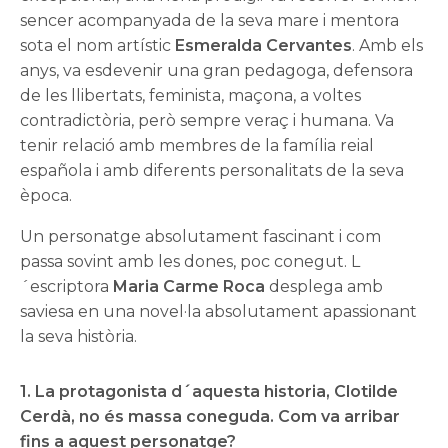
sencer acompanyada de la seva mare i mentora
sota el nom artístic
Esmeralda Cervantes
. Amb els
anys, va esdevenir una gran pedagoga, defensora
de les llibertats, feminista, maçona, a voltes
contradictòria, però sempre veraç i humana. Va
tenir relació amb membres de la família reial
española i amb diferents personalitats de la seva
època.
Un personatge absolutament fascinant i com
passa sovint amb les dones, poc conegut. L
´escriptora
Maria Carme Roca
desplega amb
saviesa en una novel·la absolutament apassionant
la seva història.
1. La protagonista d´aquesta historia, Clotilde
Cerdà, no és massa coneguda. Com va arribar
fins a aquest personatge?