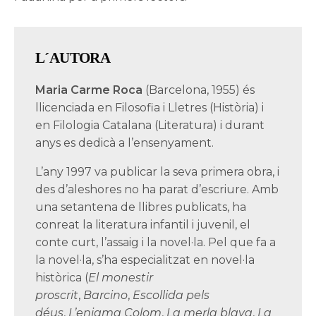
L
´AUTORA
Maria Carme Roca
(Barcelona, 1955) és
llicenciada en Filosofia i Lletres (Història) i
en Filologia Catalana (Literatura) i durant
anys es dedicà a l’ensenyament.
L’any 1997 va publicar la seva primera obra, i
des d’aleshores no ha parat d’escriure. Amb
una setantena de llibres publicats, ha
conreat la literatura infantil i juvenil, el
conte curt, l’assaig i la novel·la. Pel que fa a
la novel·la, s’ha especialitzat en novel·la
històrica (
El monestir
proscrit
,
Barcino
,
Escollida pels
d
é
us
,
L
’
enigma Colom
,
La merla blava
,
La