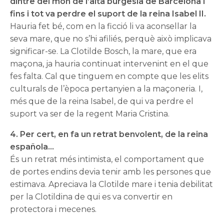
dintre del món de l’alta burgesia de Barcelona i
fins i tot va perdre el suport de la reina Isabel II.
Hauria fet bé, com en la ficció li va aconsellar la
seva mare, que no s’hi afiliés, perquè això implicava
significar-se. La Clotilde Bosch, la mare, que era
maçona, ja hauria continuat intervenint en el que
fes falta. Cal que tinguem en compte que les elits
culturals de l’època pertanyien a la maçoneria. I,
més que de la reina Isabel, de qui va perdre el
suport va ser de la regent Maria Cristina.
4. Per cert, en fa un retrat benvolent, de la reina
española…
És un retrat més intimista, el comportament que
de portes endins devia tenir amb les persones que
estimava. Apreciava la Clotilde mare i tenia debilitat
per la Clotildina de qui es va convertir en
protectora i mecenes.