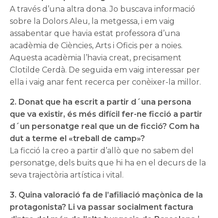
A través d’una altra dona. Jo buscava informació
sobre la Dolors Aleu, la metgessa, i em vaig
assabentar que havia estat professora d’una
acadèmia de Ciències, Arts i Oficis per a noies.
Aquesta acadèmia l’havia creat, precisament
Clotilde Cerdà. De seguida em vaig interessar per
ella i vaig anar fent recerca per conèixer-la millor.
2. Donat que ha escrit a partir d´una persona
que va existir, és més difícil fer-ne ficció a partir
d´un personatge real que un de ficció? Com ha
dut a terme el «treball de camp»?
La ficció la creo a partir d’allò que no sabem del
personatge, dels buits que hi ha en el decurs de la
seva trajectòria artística i vital.
3. Quina valoració fa de l’afiliació maçònica de la
protagonista? Li va passar socialment factura