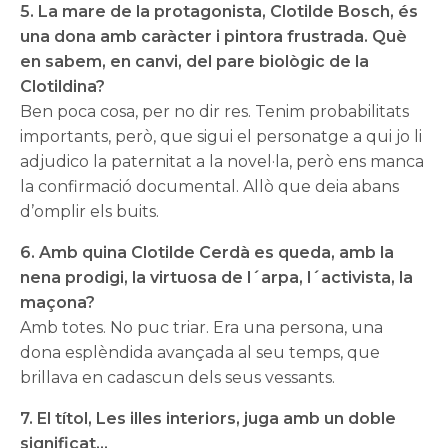
5. La mare de la protagonista, Clotilde Bosch, és
una dona amb caràcter i pintora frustrada. Què
en sabem, en canvi, del pare biològic de la
Clotildina?
Ben poca cosa, per no dir res. Tenim probabilitats
importants, però, que sigui el personatge a qui jo li
adjudico la paternitat a la novel·la, però ens manca
la confirmació documental. Allò que deia abans
d’omplir els buits.
6. Amb quina Clotilde Cerdà es queda, amb la
nena prodigi, la virtuosa de l´arpa, l´activista, la
maçona?
Amb totes. No puc triar. Era una persona, una
dona esplèndida avançada al seu temps, que
brillava en cadascun dels seus vessants.
7. El títol, Les illes interiors, juga amb un doble
significat…