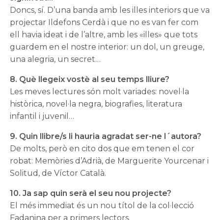
Doncs, sí. D’una banda amb les illes interiors que va
projectar Ildefons Cerdà i que no es van fer com
ell havia ideat i de l’altre, amb les «illes» que tots
guardem en el nostre interior: un dol, un greuge,
una alegria, un secret…
8. Què llegeix vostè al seu temps lliure?
Les meves lectures són molt variades: novel·la
històrica, novel·la negra, biografies, literatura
infantil i juvenil…
9. Quin llibre/s li hauria agradat ser-ne l´autora?
De molts, però en cito dos que em tenen el cor
robat: Memòries d’Adrià, de Marguerite Yourcenar i
Solitud, de Víctor Català.
10. Ja sap quin serà el seu nou projecte?
El més immediat és un nou títol de la col·lecció
Fadanina per a primers lectors.