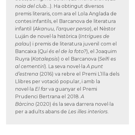
noia del club
…). Ha obtingut diversos
premis literaris, com ara el Lola Anglada de
contes infantils, el Barcanova de literatura
infantil (
Akanuu, l
’
arquer persa
), el Nèstor
Luján de novel·la històrica (
Intrigues de
palau
) i premis de literatura juvenil com el
Bancaixa (
Qui
é
s el de la foto?
), el Joaquim
Ruyra (
Katalepsis
) o el Barcanova (
Selfi es
al cementiri
). La seva novel·la
A punt
d
’
estrena
(2016) va rebre el Premi L’Illa dels
Llibres per votació popular, i amb la
novel·la
El far
va guanyar el Premi
Prudenci Bertrana el 2018.
A
Bàrcino
(2020) és la seva darrera novel·la
per a adults abans de
Les illes interiors
.