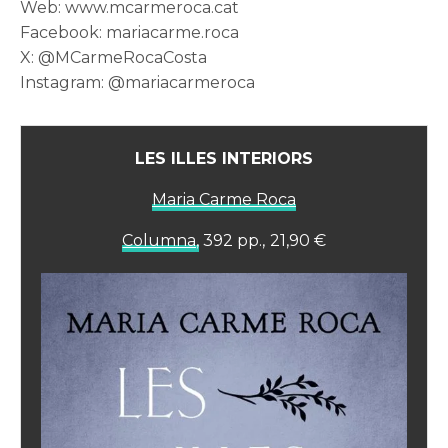
Web: www.mcarmeroca.cat
Facebook: mariacarme.roca
X: @MCarmeRocaCosta
Instagram: @mariacarmeroca
LES ILLES INTERIORS
Maria Carme Roca
Columna,
392 pp., 21,90
€