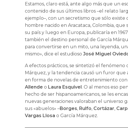
Estamos, claro está, ante algo más que un esc
contenido de sus últimos libros –el relato la
ejemplo–, con un secretismo que sólo existe 
hombre nacido en Aracataca, Colombia, que s
su país y luego en Europa, publicaría en 196
también el destino personal de García Márque
para convertirse en un mito, una leyenda, una
mismo», dice el estudioso
José Miguel Ovied
A efectos prácticos, se sintetizó el fenómeno
Márquez, y la tendencia causó un furor que 
en forma de novelas de entretenimiento con
Allende
o
Laura Esquivel
. O al menos eso pe
hecho de ser hispanoamericanos, se les encasi
nuevas generaciones valoraban el universo g
sus «abuelos» –
Borges
,
Rulfo
,
Cortázar
,
Carp
Vargas Llosa
o García Márquez.