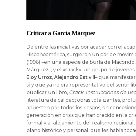
Criticar a García Márquez
De entre las iniciativas por acabar con el ac
Hispanoamérica, surgieron un par de movimie
(1996) –en una especie de burla de Macondo,
Márquez–, y el «Crack», un grupo de jóvenes
Eloy Urroz
,
Alejandro Estivill
– que manifestar
sí y que ya no era representativo del sentir l
publicar un libro,
Crack. Instrucciones de us
literatura de calidad; obras totalizantes, pro
apuesten por todos los riesgos, sin concesion
generación en crisis que han crecido en la cris
formal y al alejamiento del realismo regiona
plano histórico y personal, que les había tocad