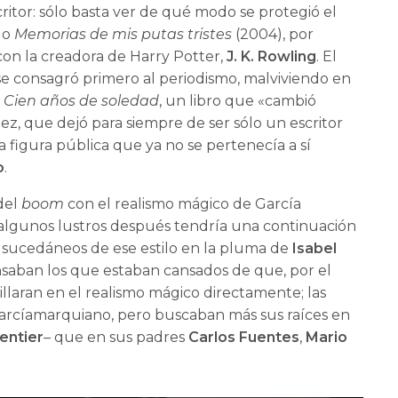
ritor: sólo basta ver de qué modo se protegió el
rgo
Memorias de mis putas tristes
(2004), por
con la creadora de Harry Potter,
J. K. Rowling
. El
e consagró primero al periodismo, malviviendo en
7
Cien años de soledad
, un libro que «cambió
z, que dejó para siempre de ser sólo un escritor
 figura pública que ya no se pertenecía a sí
o
.
 del
boom
con el realismo mágico de García
algunos lustros después tendría una continuación
 sucedáneos de ese estilo en la pluma de
Isabel
nsaban los que estaban cansados de que, por el
llaran en el realismo mágico directamente; las
arcíamarquiano, pero buscaban más sus raíces en
entier
– que en sus padres
Carlos Fuentes
,
Mario