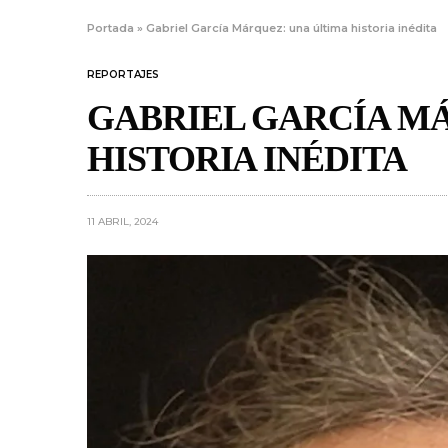
Portada
»
Gabriel García Márquez: una última historia inédita
REPORTAJES
GABRIEL GARCÍA M
HISTORIA INÉDITA
11 ABRIL, 2024