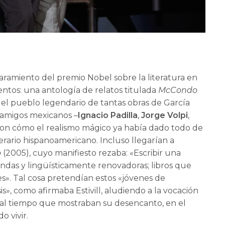
aparamiento del premio Nobel sobre la literatura en
ntos: una antología de relatos titulada
McCondo
 el pueblo legendario de tantas obras de García
 amigos mexicanos –
Ignacio Padilla
,
Jorge Volpi
,
on cómo el realismo mágico ya había dado todo de
iterario hispanoamericano. Incluso llegarían a
o
(2005), cuyo manifiesto rezaba: «Escribir una
fundas y lingüísticamente renovadoras; libros que
es». Tal cosa pretendían estos «jóvenes de
is», como afirmaba Estivill, aludiendo a la vocación
l, al tiempo que mostraban su desencanto, en el
o vivir.