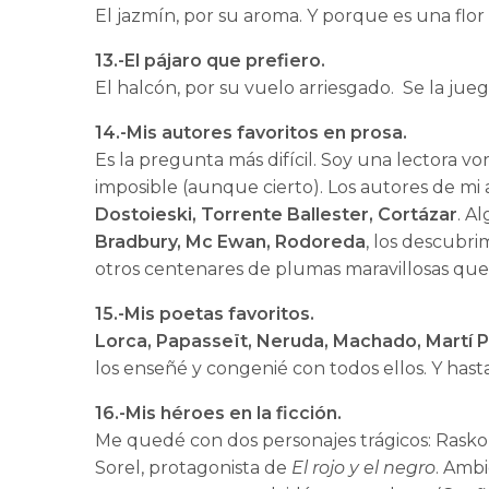
El jazmín, por su aroma. Y porque es una flor
13.-El pájaro que prefiero.
El halcón, por su vuelo arriesgado. Se la ju
14.-Mis autores favoritos en prosa.
Es la pregunta más difícil. Soy una lectora v
imposible (aunque cierto). Los autores de mi
Dostoieski, Torrente Ballester, Cortázar
. A
Bradbury, Mc Ewan, Rodoreda
, los descubri
otros centenares de plumas maravillosas que
15.-Mis poetas favoritos.
Lorca, Papasseït, Neruda, Machado, Martí 
los enseñé y congenié con todos ellos. Y has
16.-Mis héroes en la ficción.
Me quedé con dos personajes trágicos: Rasko
Sorel, protagonista de
El rojo y el negro
. Amb