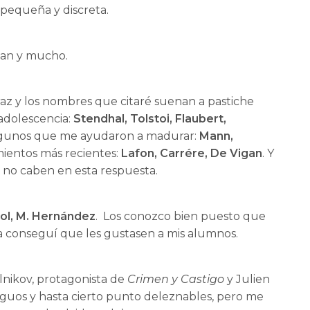
 pequeña y discreta.
egan y mucho.
oraz y los nombres que citaré suenan a pastiche
 adolescencia:
Stendhal, Tolstoi, Flaubert,
lgunos que me ayudaron a madurar:
Mann,
mientos más recientes:
Lafon, Carrére, De Vigan
. Y
 no caben en esta respuesta.
Pol, M. Hernández
. Los conozco bien puesto que
ta conseguí que les gustasen a mis alumnos.
lnikov, protagonista de
Crimen y Castigo
y Julien
iguos y hasta cierto punto deleznables, pero me