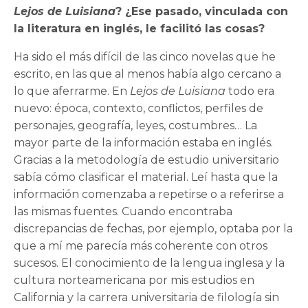
Lejos de Luisiana
?
¿Ese pasado, vinculada con
la literatura en inglé
s, le facilit
ó las cosas?
Ha sido el má
s dif
ícil de las cinco novelas que he
escrito, en las que al menos había algo cercano a
lo que aferrarme. En
Lejos de Luisiana
todo era
nuevo: época, contexto, conflictos, perfiles de
personajes, geografía, leyes, costumbres… La
mayor parte de la información estaba en inglés.
Gracias a la metodología de estudio universitario
sabí
a c
ómo clasificar el material. Leí hasta que la
información comenzaba a repetirse o a referirse a
las mismas fuentes. Cuando encontraba
discrepancias de fechas, por ejemplo, optaba por la
que a mí me parecí
a m
ás coherente con otros
sucesos. El conocimiento de la lengua inglesa y la
cultura norteamericana por mis estudios en
California y la carrera universitaria de filología sin