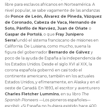
libre para esclavos africanos en Norteamérica. A
nivel popular, se sabe vagamente de las andanzas
de
Ponce de León, Álvarez de Pineda, Vázquez
de Coronado, Cabeza de Vaca, Hernando de
Soto, Pánfilo de Narváez, Juan de Oñate
o
Gaspar de Portolá
, o que
Fray Junípero
Serra
fundó el sistema franciscano de misiones en
California. De Luisiana, como mucho, suena la
figura del gobernador
Bernardo de Gálvez
y
poco de la ayuda de España a la independencia de
los Estados Unidos. Desde el siglo XVI al XIX, la
corona española gobernó en casi todo el
continente americano, también en los actuales
Estados Unidos, y efímeramente, en Alaska y en el
oeste de Canadá. En 1893, el escritor y aventurero
Charles Fletcher Lummins
, en su libro
The
Spanish Pioneers
—Los pioneros españoles—
escribió: «Si España no hubiera existido hace 400