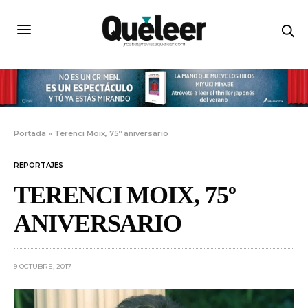
Portada
»
Terenci Moix, 75º aniversario
REPORTAJES
TERENCI MOIX, 75º
ANIVERSARIO
9 OCTUBRE, 2017