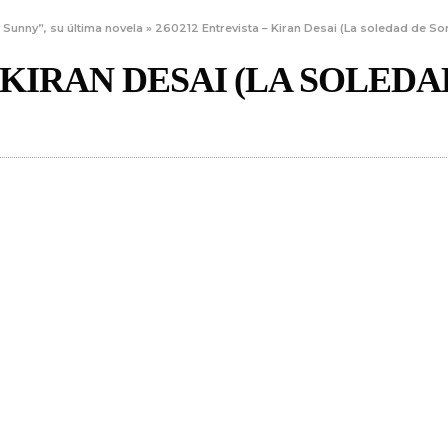
 Sunny”, su última novela
»
260212 Entrevista – Kiran Desai (La soledad de So
– KIRAN DESAI (LA SOLEDA