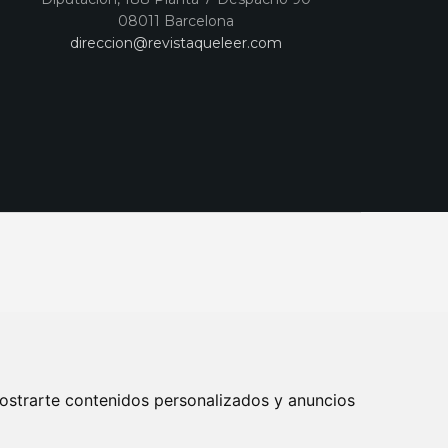
08011 Barcelona
direccion@revistaqueleer.com
ostrarte contenidos personalizados y anuncios
ENOS
SUSCRIPCIONES
DISEÑO WEB BARCELONA