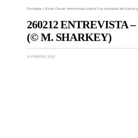
Portada
»
Kiran Desai: entrevista sobre “La soledad de Sonia y
260212 ENTREVISTA 
(© M. SHARKEY)
14 FEBRERO, 2026