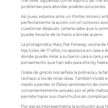
The Wire
. Siguiendo con el espíritu de
The Wi
problemas para abordar posibles soluciones.
Así pues, estamos ante un thriller sincero, 
perfectamente la acción con el contexto soci
cuestionar después. Lehane sabe que lo prime
puede llevarle de la mano a donde quiere.
La protagonista, Mary Pat Fenessy, vecina de
hija Jules, de 17 años, no aparezca en casa a
donde puede mirar a su barrio cara a cara y 
pensamiento que han sido para ella ley hasta
Golpe de gracia
nos señala la pobreza y la fa
rechazo a los de otras razas. También incide
miedo a perder el (falso) sentimiento de co
convenientemente avivado por el jefe mafioso 
permite hacer sus chanchullos sin complicaci
Por eso es interesantísima la evolución que h