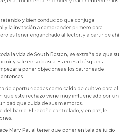
re
, el autor intenta entender y hacer entender los
entretenido y bien conducido que conjuga
al y la invitación a comprender primero para
ro es tener enganchado al lector, y a partir de ahí
 toda la vida de South Boston, se extraña de que su
 dormir y sale en su busca. Es en esa búsqueda
empezar a poner objeciones a los patrones de
 entonces.
lta de oportunidades como caldo de cultivo para el
 en que este rechazo viene muy influenciado por un
munidad que cuida de sus miembros,
del barrio. El rebaño controlado, y en paz, le
ones.
ace Mary Pat al tener que poner en tela de juicio