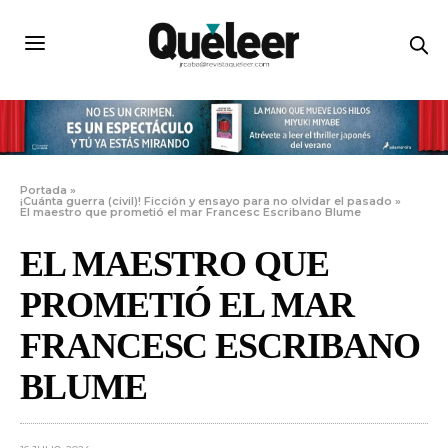
Portada
»
¡Cuánta guerra (civil)! Ficción y ensayo para no olvidar el pasado
»
El maestro que prometió el mar Francesc Escribano Blume
EL MAESTRO QUE
PROMETIÓ EL MAR
FRANCESC ESCRIBANO
BLUME