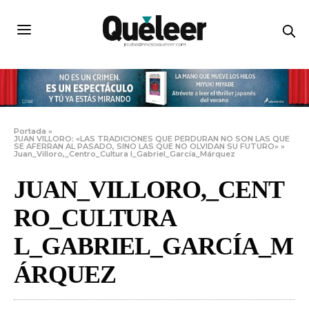
Portada
»
JUAN VILLORO: «LAS TRADICIONES QUE PERDURAN NO SON LAS QUE
SE AFERRAN AL PASADO, SINO LAS QUE NO OLVIDAN SU FUTURO»
»
Juan_Villoro,_Centro_Cultura l_Gabriel_García_Márquez
JUAN_VILLORO,_CENT
RO_CULTURA
L_GABRIEL_GARCÍA_M
ÁRQUEZ