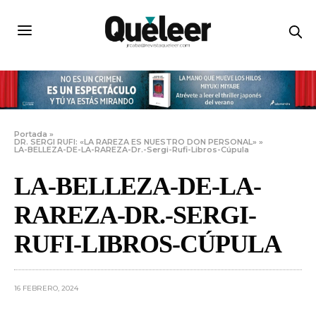
Portada
»
DR. SERGI RUFI: «LA RAREZA ES NUESTRO DON PERSONAL»
»
LA-BELLEZA-DE-LA-RAREZA-Dr.-Sergi-Rufi-Libros-Cúpula
LA-BELLEZA-DE-LA-
RAREZA-DR.-SERGI-
RUFI-LIBROS-CÚPULA
16 FEBRERO, 2024