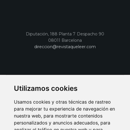
Diputación, 188 Planta 7 Despacho 90
08011 Barcelona
direccion@revistaqueleer.com
Utilizamos cookies
Usamos cookies y otras técnicas de rastreo
para mejorar tu experiencia de navegación en
nuestra web, para mostrarte contenidos
personalizados y anuncios adecuados, para
analizar el tráfico en nuestra web y para