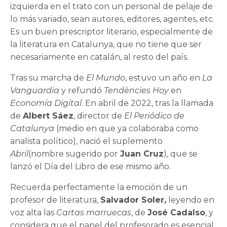
izquierda en el trato con un personal de pelaje de
lo más variado, sean autores, editores, agentes, etc.
Es un buen prescriptor literario, especialmente de
la literatura en Catalunya, que no tiene que ser
necesariamente en catalán, al resto del país.
Tras su marcha de
El Mundo
, estuvo un año en
La
Vanguardia
y refundó
Tendències Hoy
en
Economía Digital
. En abril de 2022, tras la llamada
de
Albert Sáez
, director de
El Periódico de
Catalunya
(medio en que ya colaboraba como
analista político), nació el suplemento
Abril
(nombre sugerido por
Juan Cruz
), que se
lanzó el Día del Libro de ese mismo año.
Recuerda perfectamente la emoción de un
profesor de literatura,
Salvador Soler,
leyendo en
voz alta las
Cartas marruecas
, de
José Cadalso
, y
considera que el papel del profesorado es esencial.