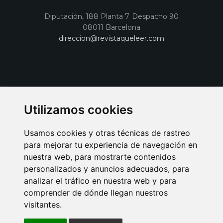
Diputación, 188 Planta 7 Despacho 90
08011 Barcelona
direccion@revistaqueleer.com
Utilizamos cookies
Usamos cookies y otras técnicas de rastreo
para mejorar tu experiencia de navegación en
nuestra web, para mostrarte contenidos
personalizados y anuncios adecuados, para
analizar el tráfico en nuestra web y para
AVISO LEGAL
POLITICA DE COOKIES
POLITICA DE PRIVACIDAD
comprender de dónde llegan nuestros
PUBLICIDAD EN LA REVISTA QUÉ LEER
SORTEO-PREESTRENOS
visitantes.
SUSCRIPCIONES
DISEÑO WEB BARCELONA