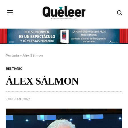
Portada
»
Álex Sàlmon
BESTIARIO
ÁLEX SÀLMON
9 OCTUBRE, 2023