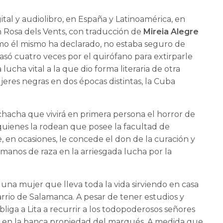
ital y audiolibro, en España y Latinoamérica, en
 en Rosa dels Vents, con traducción de
Mireia Alegre
o él mismo ha declarado, no estaba seguro de
asó cuatro veces por el quirófano para extirparle
cha vital a la que dio forma literaria de otra
jeres negras en dos épocas distintas, la Cuba
hacha que vivirá en primera persona el horror de
quienes la rodean que posee la facultad de
en ocasiones, le concede el don de la curación y
rmanos de raza en la arriesgada lucha por la
 una mujer que lleva toda la vida sirviendo en casa
rio de Salamanca. A pesar de tener estudios y
bliga a Lita a recurrir a los todopoderosos señores
en la banca propiedad del marqués. A medida que