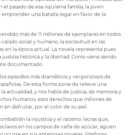
el pasado de esa riquísima familia, la joven
 emprender una batalla legal en favor de la
a vendido más de 11 millones de ejemplares en todos
alado social y humano, la esclavitud en las
as en la época actual. La novela representa pues
 justicia histórica y la libertad. Como viene siendo
mente documentado.
e los episodios más dramáticos y vergonzosos de
s españolas. De esta forma pone de relieve una
a actualidad, y nos habla de justicia, de memoria y
erechos humanos, esos derechos que millones de
sin disfrutar, por el color de su piel.
ombatirán la injusticia y el racismo: lacras que,
 esclavos en los campos de caña de azúcar, siguen
o ocurre en sus anteriores novelas, Ildefonso