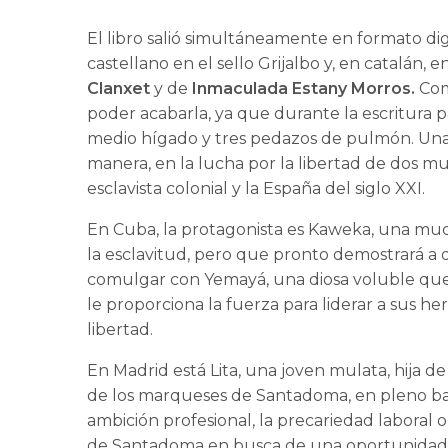
El libro salió simultáneamente en formato dig
castellano en el sello Grijalbo y, en catalán,
Clanxet
y de
Inmaculada Estany Morros.
Com
poder acabarla, ya que durante la escritura p
medio hígado y tres pedazos de pulmón. Una lu
manera, en la lucha por la libertad de dos mu
esclavista colonial y la España del siglo XXI.
En Cuba, la protagonista es Kaweka, una muc
la esclavitud, pero que pronto demostrará a 
comulgar con Yemayá, una diosa voluble que, 
le proporciona la fuerza para liderar a sus he
libertad.
En Madrid está Lita, una joven mulata, hija de
de los marqueses de Santadoma, en pleno bar
ambición profesional, la precariedad laboral o
de Santadoma en busca de una oportunidad 