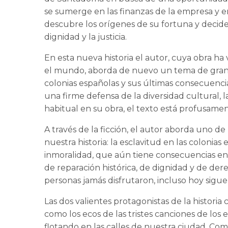
se sumerge en las finanzas de la empresa y en 
descubre los orígenes de su fortuna y decide
dignidad y la justicia.
En esta nueva historia el autor, cuya obra h
el mundo, aborda de nuevo un tema de gran c
colonias españolas y sus últimas consecuenci
una firme defensa de la diversidad cultural, la
habitual en su obra, el texto está profusa
A través de la ficción, el autor aborda uno d
nuestra historia: la esclavitud en las colonia
inmoralidad, que aún tiene consecuencias en l
de reparación histórica, de dignidad y de d
personas jamás disfrutaron, incluso hoy siguen 
Las dos valientes protagonistas de la historia c
como los ecos de las tristes canciones de los
flotando en las calles de nuestra ciudad. Com