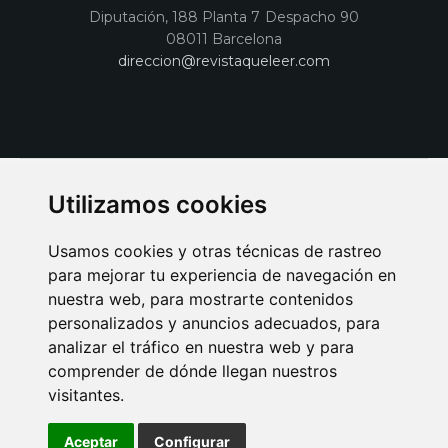
Diputación, 188 Planta 7 Despacho 90
08011 Barcelona
direccion@revistaqueleer.com
Utilizamos cookies
Usamos cookies y otras técnicas de rastreo
para mejorar tu experiencia de navegación en
nuestra web, para mostrarte contenidos
personalizados y anuncios adecuados, para
analizar el tráfico en nuestra web y para
AVISO LEGAL
POLITICA DE COOKIES
POLITICA DE PRIVACIDAD
comprender de dónde llegan nuestros
PUBLICIDAD EN LA REVISTA QUÉ LEER
SORTEO-PREESTRENOS
visitantes.
SUSCRIPCIONES
DISEÑO WEB BARCELONA
Connecor Revistas
Aceptar
Configurar