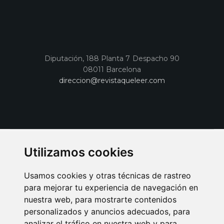
Diputación, 188 Planta 7 Despacho 90
08011 Barcelona
direccion@revistaqueleer.com
Utilizamos cookies
Usamos cookies y otras técnicas de rastreo
para mejorar tu experiencia de navegación en
nuestra web, para mostrarte contenidos
personalizados y anuncios adecuados, para
analizar el tráfico en nuestra web y para