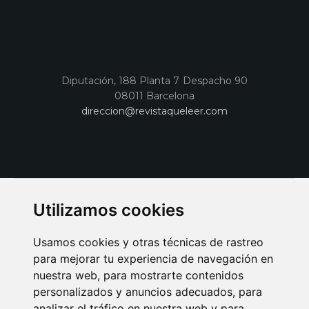
Diputación, 188 Planta 7 Despacho 90
08011 Barcelona
direccion@revistaqueleer.com
Utilizamos cookies
Usamos cookies y otras técnicas de rastreo
para mejorar tu experiencia de navegación en
nuestra web, para mostrarte contenidos
personalizados y anuncios adecuados, para
analizar el tráfico en nuestra web y para