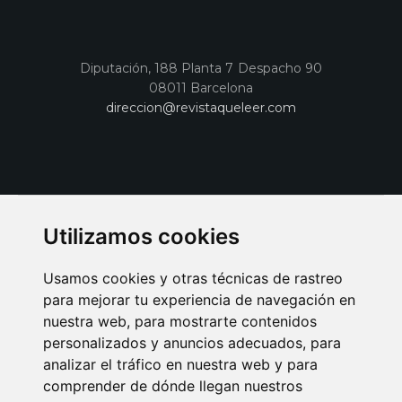
Diputación, 188 Planta 7 Despacho 90
08011 Barcelona
direccion@revistaqueleer.com
Utilizamos cookies
Usamos cookies y otras técnicas de rastreo
para mejorar tu experiencia de navegación en
nuestra web, para mostrarte contenidos
personalizados y anuncios adecuados, para
analizar el tráfico en nuestra web y para
AVISO LEGAL
POLITICA DE COOKIES
POLITICA DE PRIVACIDAD
comprender de dónde llegan nuestros
PUBLICIDAD EN LA REVISTA QUÉ LEER
SORTEO-PREESTRENOS