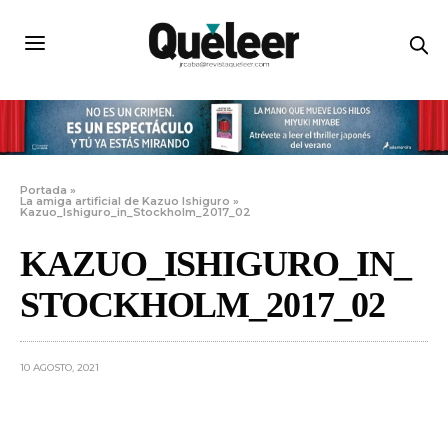
Portada
»
La amiga artificial de Kazuo Ishiguro
»
Kazuo_Ishiguro_in_Stockholm_2017_02
KAZUO_ISHIGURO_IN_
STOCKHOLM_2017_02
10 AGOSTO, 2021