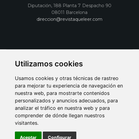
Diputación, 188 Planta 7 Despacho 90
08011 Barcelona
direccion@revistaqueleer.com
Utilizamos cookies
Usamos cookies y otras técnicas de rastreo
para mejorar tu experiencia de navegación en
nuestra web, para mostrarte contenidos
personalizados y anuncios adecuados, para
analizar el tráfico en nuestra web y para
AVISO LEGAL
POLITICA DE COOKIES
POLITICA DE PRIVACIDAD
comprender de dónde llegan nuestros
PUBLICIDAD EN LA REVISTA QUÉ LEER
SORTEO-PREESTRENOS
visitantes.
SUSCRIPCIONES
DISEÑO WEB BARCELONA
Connecor Revistas
Aceptar
Configurar