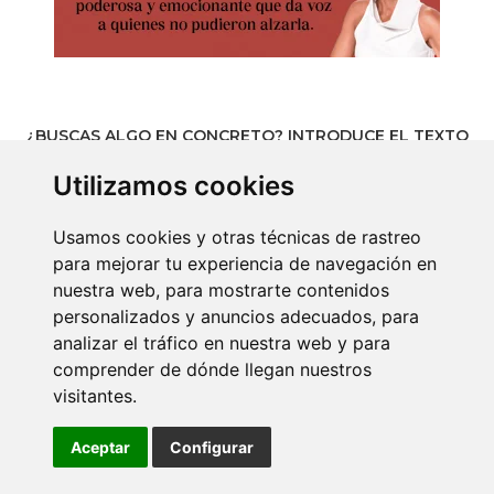
¿BUSCAS ALGO EN CONCRETO? INTRODUCE EL TEXTO
AQUÍ:
Utilizamos cookies
Usamos cookies y otras técnicas de rastreo
para mejorar tu experiencia de navegación en
nuestra web, para mostrarte contenidos
ÚLTIMOS ARTÍCULOS
personalizados y anuncios adecuados, para
analizar el tráfico en nuestra web y para
comprender de dónde llegan nuestros
ENTREVISTAS
visitantes.
ENTREVISTA CON LA ESCRITORA LAURA SEBASTIÁ
4 AGOSTO, 2026
Aceptar
Configurar
CRÍTICAS