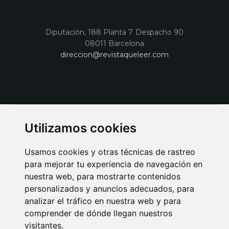
Diputación, 188 Planta 7 Despacho 90
08011 Barcelona
direccion@revistaqueleer.com
Utilizamos cookies
Usamos cookies y otras técnicas de rastreo
para mejorar tu experiencia de navegación en
nuestra web, para mostrarte contenidos
personalizados y anuncios adecuados, para
analizar el tráfico en nuestra web y para
AVISO LEGAL
POLITICA DE COOKIES
POLITICA DE PRIVACIDAD
comprender de dónde llegan nuestros
PUBLICIDAD EN LA REVISTA QUÉ LEER
SORTEO-PREESTRENOS
visitantes.
SUSCRIPCIONES
DISEÑO WEB BARCELONA