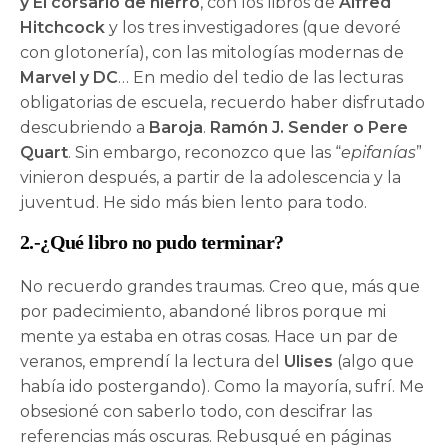
y El corsario de hierro
, con los libros de
Alfred
Hitchcock
y los tres investigadores (que devoré
con glotonería), con las mitologías modernas de
Marvel y DC
… En medio del tedio de las lecturas
obligatorias de escuela, recuerdo haber disfrutado
descubriendo a
Baroja
.
Ramón J. Sender o Pere
Quart
. Sin embargo, reconozco que las “
epifanías
”
vinieron después, a partir de la adolescencia y la
juventud. He sido más bien lento para todo.
2.-¿Qué libro no pudo terminar?
No recuerdo grandes traumas. Creo que, más que
por padecimiento, abandoné libros porque mi
mente ya estaba en otras cosas. Hace un par de
veranos, emprendí la lectura del
Ulises
(algo que
había ido postergando). Como la mayoría, sufrí. Me
obsesioné con saberlo todo, con descifrar las
referencias más oscuras. Rebusqué en páginas