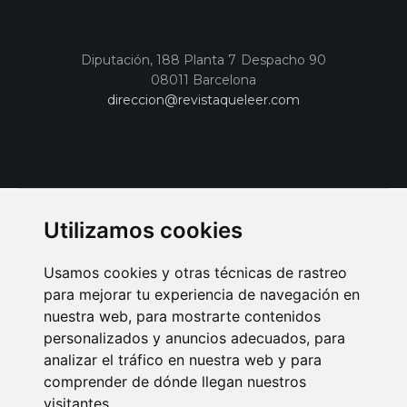
Diputación, 188 Planta 7 Despacho 90
08011 Barcelona
direccion@revistaqueleer.com
Utilizamos cookies
Usamos cookies y otras técnicas de rastreo
para mejorar tu experiencia de navegación en
nuestra web, para mostrarte contenidos
personalizados y anuncios adecuados, para
analizar el tráfico en nuestra web y para
AVISO LEGAL
POLITICA DE COOKIES
POLITICA DE PRIVACIDAD
comprender de dónde llegan nuestros
PUBLICIDAD EN LA REVISTA QUÉ LEER
SORTEO-PREESTRENOS
visitantes.