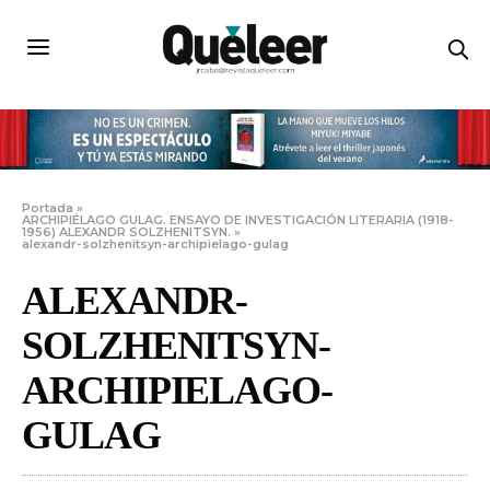
Portada
»
ARCHIPIÉLAGO GULAG. ENSAYO DE INVESTIGACIÓN LITERARIA (1918-
1956) ALEXANDR SOLZHENITSYN.
»
alexandr-solzhenitsyn-archipielago-gulag
ALEXANDR-
SOLZHENITSYN-
ARCHIPIELAGO-
GULAG