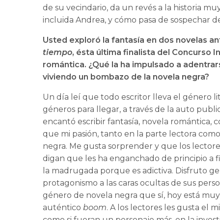
de su vecindario, da un revés a la historia 
incluida Andrea, y cómo pasa de sospechar de
Usted exploró la fantasía en dos novelas an
tiempo
, ésta última finalista del Concurso
romántica. ¿Qué la ha impulsado a adentra
viviendo un bombazo de la novela negra?
Un día leí que todo escritor lleva el género 
géneros para llegar, a través de la auto publ
encantó escribir fantasía, novela romántica
que mi pasión, tanto en la parte lectora como la
negra. Me gusta sorprender y que los lectores,
digan que les ha enganchado de principio a fi
la madrugada porque es adictiva. Disfruto g
protagonismo a las caras ocultas de sus person
género de novela negra que sí, hoy está mu
auténtico
boom
. A los lectores les gusta el 
como si fueran un personaje más, en la invest