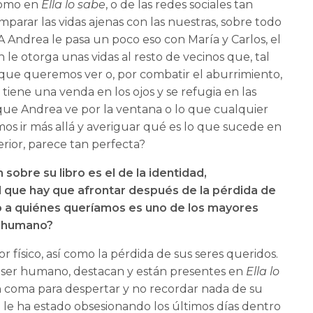
 como en
Ella lo sabe
, o de las redes sociales tan
parar las vidas ajenas con las nuestras, sobre todo
 A Andrea le pasa un poco eso con María y Carlos, el
 le otorga unas vidas al resto de vecinos que, tal
o que queremos ver o, por combatir el aburrimiento,
ene una venda en los ojos y se refugia en las
o que Andrea ve por la ventana o lo que cualquier
mos ir más allá y averiguar qué es lo que sucede en
terior, parece tan perfecta?
obre su libro es el de la identidad,
 que hay que afrontar después de la pérdida de
o a quiénes queríamos es uno de los mayores
r humano?
r físico, así como la pérdida de sus seres queridos.
el ser humano, destacan y están presentes en
Ella lo
 coma para despertar y no recordar nada de su
ue le ha estado obsesionando los últimos días dentro