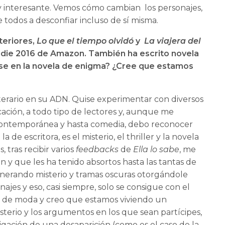
muy interesante. Vemos cómo cambian los personajes,
 todos a desconfiar incluso de sí misma.
teriores,
Lo que el tiempo olvidó
y
La viajera del
 Indie 2016 de Amazon. También ha escrito novela
rse en la novela de enigma? ¿Cree que estamos
literario en su ADN. Quise experimentar con diversos
icación, a todo tipo de lectores y, aunque me
, contemporánea y hasta comedia, debo reconocer
 de escritora, es el misterio, el thriller y la novela
 tras recibir varios
feedbacks
de
Ella lo sabe
, me
n y que les ha tenido absortos hasta las tantas de
enerando misterio y tramas oscuras otorgándole
ajes y eso, casi siempre, solo se consigue con el
y de moda y creo que estamos viviendo un
misterio y los argumentos en los que sean partícipes,
igación de una desaparición (como es el caso de la