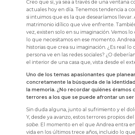
Creo que sí, ya sea a través de una ventana
actuales hoy en día. Tenemos tendencia a com
si intuimos que es la que desearíamos llevar.
matrimonio idílico que vive enfrente. También
vez, existen solo en su imaginación. Vemos l
lo que necesitamos en ese momento. Andrea ti
historias que crea su imaginación. ¿Es real l
persona ve en las redes sociales? ¿O debería
el interior de una casa que, vista desde el ex
Uno de los temas apasionantes que planean s
concretamente la búsqueda de la identidad
la memoria. ¿No recordar quiénes éramos 
terrores a los que se puede afrontar un se
Sin duda alguna, junto al sufrimiento y el dolo
Y, desde ya avanzo, estos terrores propios d
sabe
. El momento en el que Andrea entra en
vida en los últimos trece años, incluido lo q