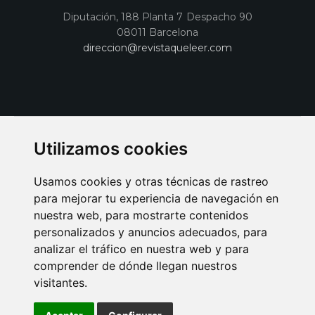
Diputación, 188 Planta 7 Despacho 90
08011 Barcelona
direccion@revistaqueleer.com
Utilizamos cookies
Usamos cookies y otras técnicas de rastreo
para mejorar tu experiencia de navegación en
nuestra web, para mostrarte contenidos
personalizados y anuncios adecuados, para
analizar el tráfico en nuestra web y para
AVISO LEGAL
POLITICA DE COOKIES
POLITICA DE PRIVACIDAD
comprender de dónde llegan nuestros
PUBLICIDAD EN LA REVISTA QUÉ LEER
SORTEO-PREESTRENOS
visitantes.
SUSCRIPCIONES
DISEÑO WEB BARCELONA
Connecor Revistas