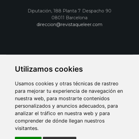
Diputación, 188 Planta 7 Despacho 90
08011 Barcelona
direccion@revistaqueleer.com
Utilizamos cookies
Usamos cookies y otras técnicas de rastreo
para mejorar tu experiencia de navegación en
nuestra web, para mostrarte contenidos
personalizados y anuncios adecuados, para
analizar el tráfico en nuestra web y para
AVISO LEGAL
POLITICA DE COOKIES
POLITICA DE PRIVACIDAD
comprender de dónde llegan nuestros
PUBLICIDAD EN LA REVISTA QUÉ LEER
SORTEO-PREESTRENOS
visitantes.
SUSCRIPCIONES
DISEÑO WEB BARCELONA