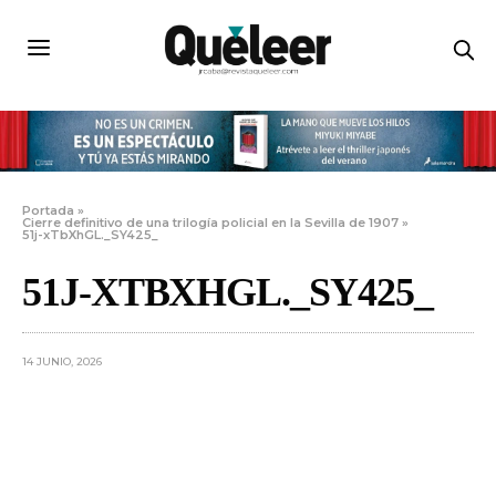
Portada
»
Cierre definitivo de una trilogía policial en la Sevilla de 1907
»
51j-xTbXhGL._SY425_
51J-XTBXHGL._SY425_
14 JUNIO, 2026