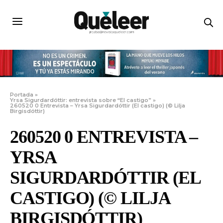
Portada
»
Yrsa Sigurdardóttir: entrevista sobre “El castigo”
»
260520 0 Entrevista – Yrsa Sigurdardóttir (El castigo) (© Lilja
Birgisdóttir)
260520 0 ENTREVISTA –
YRSA
SIGURDARDÓTTIR (EL
CASTIGO) (© LILJA
BIRGISDÓTTIR)