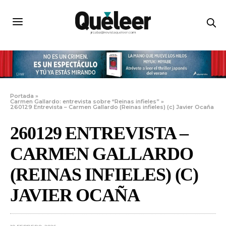
Portada
»
Carmen Gallardo: entrevista sobre “Reinas infieles”
»
260129 Entrevista – Carmen Gallardo (Reinas infieles) (c) Javier Ocaña
260129 ENTREVISTA –
CARMEN GALLARDO
(REINAS INFIELES) (C)
JAVIER OCAÑA