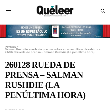
Portada
»
Salman Rushdie: rueda de prensa sobre su nuevo libro de relatos
»
260128 Rueda de prensa – Salman Rushdie (La penúltima hora)
260128 RUEDA DE
PRENSA – SALMAN
RUSHDIE (LA
PENÚLTIMA HORA)