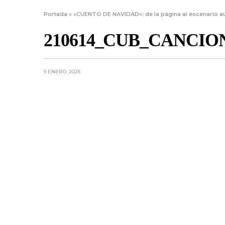
Portada
»
«CUENTO DE NAVIDAD»: de la página al escenario au
210614_CUB_CANCI
9 ENERO, 2026