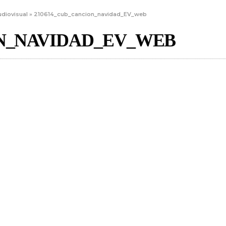
diovisual
»
210614_cub_cancion_navidad_EV_web
ON_NAVIDAD_EV_WEB