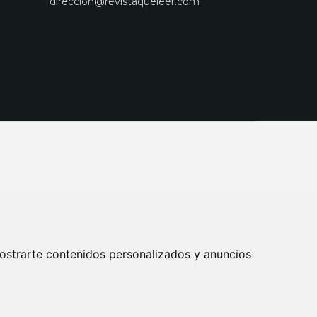
direccion@revistaqueleer.com
ostrarte contenidos personalizados y anuncios
ENOS
SUSCRIPCIONES
DISEÑO WEB BARCELONA