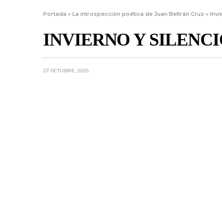
Portada
»
La introspección poética de Juan Beltrán Cruz
»
Invi
INVIERNO Y SILENCI
27 OCTUBRE, 2025