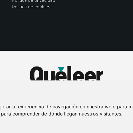
Política de privacidad
Política de cookies
jorar tu experiencia de navegación en nuestra web, para m
y para comprender de dónde llegan nuestros visitantes.
DE PRIVACIDAD
PUBLICIDAD EN LA REVISTA QUÉ LEER
SORTEO-PREESTR
Connecor Revistas