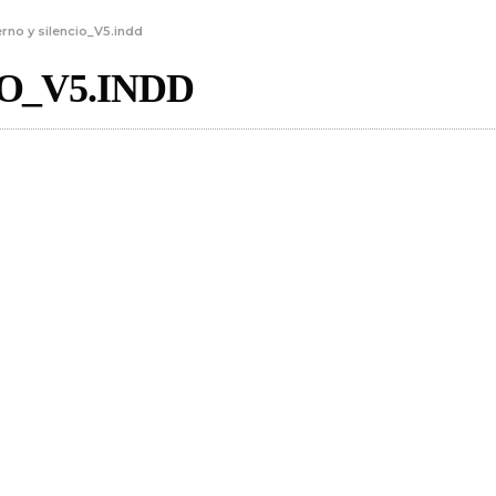
erno y silencio_V5.indd
O_V5.INDD