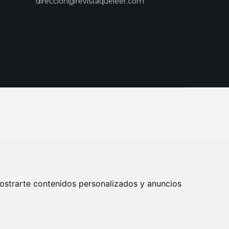
direccion@revistaqueleer.com
ostrarte contenidos personalizados y anuncios
ENOS
SUSCRIPCIONES
DISEÑO WEB BARCELONA