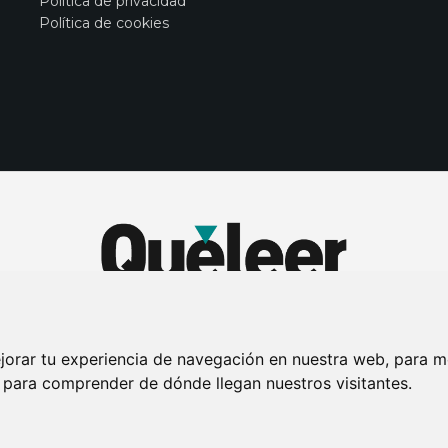
Política de privacidad
Política de cookies
jorar tu experiencia de navegación en nuestra web, para m
y para comprender de dónde llegan nuestros visitantes.
DE PRIVACIDAD
PUBLICIDAD EN LA REVISTA QUÉ LEER
SORTEO-PREESTR
Connecor Revistas