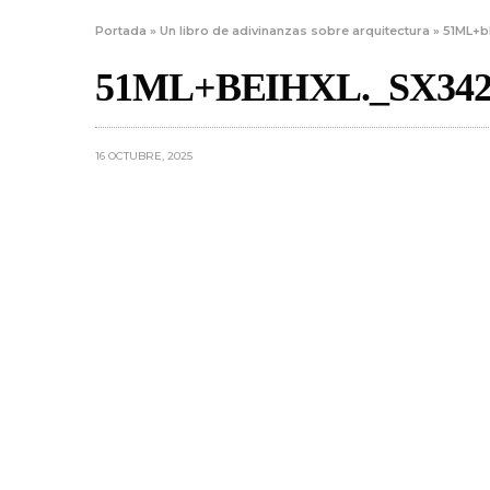
Portada
»
Un libro de adivinanzas sobre arquitectura
»
51ML+b
51ML+BEIHXL._SX342
16 OCTUBRE, 2025