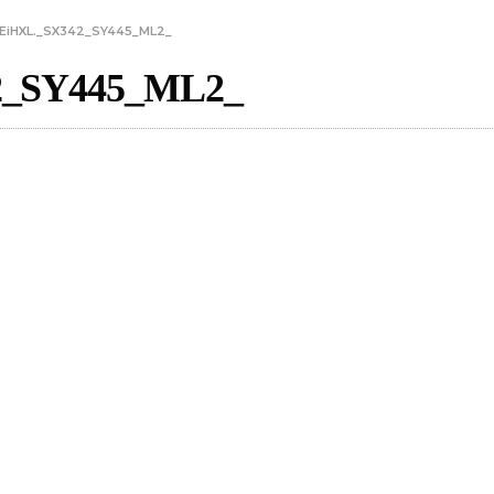
EiHXL._SX342_SY445_ML2_
_SY445_ML2_