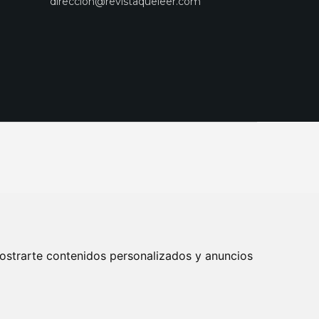
direccion@revistaqueleer.com
ostrarte contenidos personalizados y anuncios
ENOS
SUSCRIPCIONES
DISEÑO WEB BARCELONA