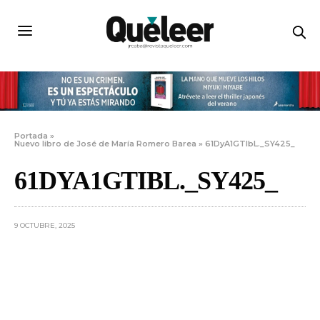
Portada
»
Nuevo libro de José de María Romero Barea
»
61DyA1GTIbL._SY425_
61DYA1GTIBL._SY425_
9 OCTUBRE, 2025