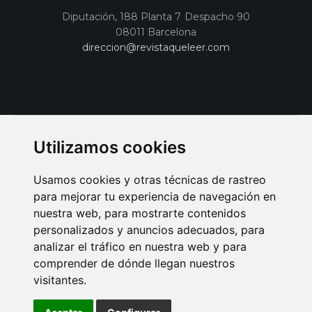
Diputación, 188 Planta 7 Despacho 90
08011 Barcelona
direccion@revistaqueleer.com
Utilizamos cookies
Usamos cookies y otras técnicas de rastreo
para mejorar tu experiencia de navegación en
nuestra web, para mostrarte contenidos
personalizados y anuncios adecuados, para
analizar el tráfico en nuestra web y para
AVISO LEGAL
POLITICA DE COOKIES
POLITICA DE PRIVACIDAD
comprender de dónde llegan nuestros
PUBLICIDAD EN LA REVISTA QUÉ LEER
SORTEO-PREESTRENOS
visitantes.
SUSCRIPCIONES
DISEÑO WEB BARCELONA
Connecor Revistas