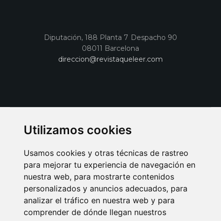
Diputación, 188 Planta 7 Despacho 90
08011 Barcelona
direccion@revistaqueleer.com
Utilizamos cookies
Usamos cookies y otras técnicas de rastreo
para mejorar tu experiencia de navegación en
nuestra web, para mostrarte contenidos
personalizados y anuncios adecuados, para
analizar el tráfico en nuestra web y para
AVISO LEGAL
POLITICA DE COOKIES
POLITICA DE PRIVACIDAD
comprender de dónde llegan nuestros
PUBLICIDAD EN LA REVISTA QUÉ LEER
SORTEO-PREESTRENOS