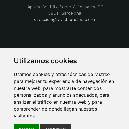
Diputación, 188 Planta 7 Despacho 90
08011 Barcelona
direccion@revistaqueleer.com
Utilizamos cookies
Usamos cookies y otras técnicas de rastreo
para mejorar tu experiencia de navegación en
nuestra web, para mostrarte contenidos
personalizados y anuncios adecuados, para
analizar el tráfico en nuestra web y para
AVISO LEGAL
POLITICA DE COOKIES
POLITICA DE PRIVACIDAD
comprender de dónde llegan nuestros
PUBLICIDAD EN LA REVISTA QUÉ LEER
SORTEO-PREESTRENOS
visitantes.
SUSCRIPCIONES
DISEÑO WEB BARCELONA
Connecor Revistas