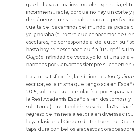
que lo lleva a una invalorable experticia, el 
inconmensurable, porque no hay un corte y p
de géneros que se amalgaman a la perfección
vuelta de los caminos del mundo, salpicada 
yo ignoraba (el rostro que conocemos de Cer
escolares, no corresponde al del autor: su fi
hasta hoy se desconoce quién “usurpó” su imag
Quijote
infinidad de veces, yo lo leí una sola
narradas por Cervantes siempre suceden en ver
Para mi satisfacción, la edición de
Don Quijot
escritor, es la misma que tengo acá en España 
2015, solo que su ejemplar fue por Espasa y 
la Real Academia Española (en dos tomos), y l
solo tomo), que también suscribe la Asociaci
regreso de manera aleatoria en diversas circ
la ya clásica del Círculo de Lectores con Gala
tapa dura con bellos arabescos dorados sobre 