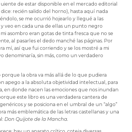
iguiente de estar disponible en el mercado editorial
 dice: recién salido del horno), hasta aquí nada
éndolo, se me ocurrió hojearlo y llegué a las
l) y veo en cada una de ellas un punto negro
 mi asombro eran gotas de tinta fresca que no se
nte, al pasarles el dedo manché las páginas. Por
a mí, así que fui corriendo y se los mostré a mi
 yo denominaría, sin más, como un verdadero
o porque la obra va más allá de lo que pudiera
con apego a la absoluta objetividad intelectual, para
tiva, en donde nacen las emociones que nos inundan
 porque este libro es una verdadera cantera de
 genéricos y se posiciona en el umbral de un “algo”
obra más emblemática de las letras castellanas y una
l:
Don Quijote de la Mancha.
arece: hay un aparato crítico, coteja diversas