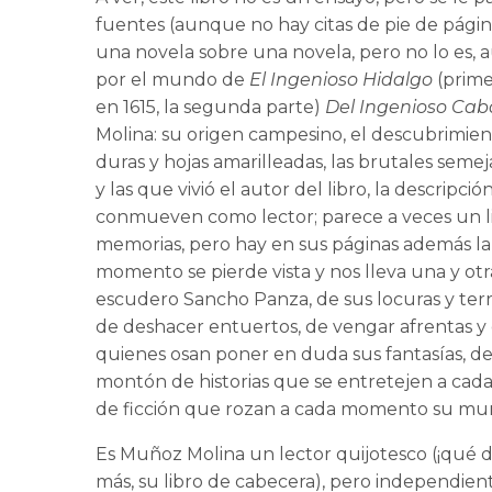
fuentes (aunque no hay citas de pie de págin
una novela sobre una novela, pero no lo es,
por el mundo de
El Ingenioso Hidalgo
(prime
en 1615, la segunda parte)
Del Ingenioso Caba
Molina: su origen campesino, el descubrimie
duras y hojas amarilleadas, las brutales sem
y las que vivió el autor del libro, la descri
conmueven como lector; parece a veces un libr
memorias, pero hay en sus páginas además l
momento se pierde vista y nos lleva una y otr
escudero Sancho Panza, de sus locuras y terrib
de deshacer entuertos, de vengar afrentas y 
quienes osan poner en duda sus fantasías, de
montón de historias que se entretejen a cada 
de ficción que rozan a cada momento su mun
Es Muñoz Molina un lector quijotesco (¡qué 
más, su libro de cabecera), pero independien