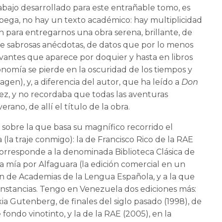
trabajo desarrollado para este entrañable tomo, es
ega, no hay un texto académico: hay multiplicidad
 para entregarnos una obra serena, brillante, de
de sabrosas anécdotas, de datos que por lo menos
vantes que aparece por doquier y hasta en libros
sonomía se pierde en la oscuridad de los tiempos y
en), y, a diferencia del autor, que ha leído a
Don
 vez, y no recordaba que todas las aventuras
ano, de allí el título de la obra.
e
sobre la que basa su magnífico recorrido el
(la traje conmigo): la de Francisco Rico de la RAE
corresponde a la denominada Biblioteca Clásica de
a mía por Alfaguara (la edición comercial en un
ón de Academias de la Lengua Española, y a la que
unstancias. Tengo en Venezuela dos ediciones más:
xia Gutenberg, de finales del siglo pasado (1998), de
fondo vinotinto, y la de la RAE (2005), en la