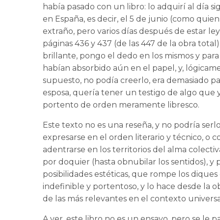
había pasado con un libro: lo adquirí al día s
en España, es decir, el 5 de junio (como quien
extraño, pero varios días después de estar ley
páginas 436 y 437 (de las 447 de la obra tota
brillante, pongo el dedo en los mismos y para
habían absorbido aún en el papel, y, lógicame
supuesto, no podía creerlo, era demasiado par
esposa, quería tener un testigo de algo que
portento de orden meramente libresco.
Este texto no es una reseña, y no podría serl
expresarse en el orden literario y técnico, o 
adentrarse en los territorios del alma colec
por doquier (hasta obnubilar los sentidos), y
posibilidades estéticas, que rompe los diques
indefinible y portentoso, y lo hace desde la 
de las más relevantes en el contexto universa
A ver, este libro no es un ensayo, pero se le p