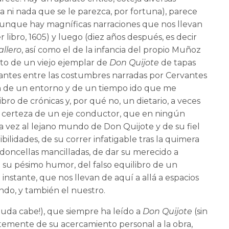
a ni nada que se le parezca, por fortuna), parece
 aunque hay magníficas narraciones que nos llevan
r libro, 1605) y luego (diez años después, es decir
llero
, así como el de la infancia del propio Muñoz
nto de un viejo ejemplar de
Don Quijote
de tapas
ejantes entre las costumbres narradas por Cervantes
pción de un entorno y de un tiempo ido que me
o de crónicas y, por qué no, un dietario, a veces
a certeza de un eje conductor, que en ningún
a vez al lejano mundo de Don Quijote y de su fiel
ilidades, de su correr infatigable tras la quimera
doncellas mancilladas, de dar su merecido a
 su pésimo humor, del falso equilibro de un
instante, que nos llevan de aquí a allá a espacios
do, y también el nuestro.
duda cabe!), que siempre ha leído a
Don Quijote
(sin
temente de su acercamiento personal a la obra,