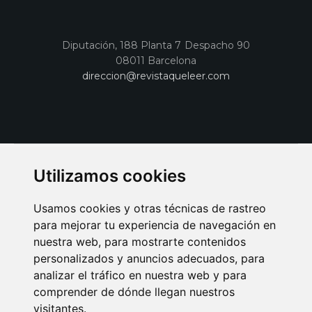
Diputación, 188 Planta 7 Despacho 90
08011 Barcelona
direccion@revistaqueleer.com
Utilizamos cookies
Usamos cookies y otras técnicas de rastreo
para mejorar tu experiencia de navegación en
nuestra web, para mostrarte contenidos
personalizados y anuncios adecuados, para
analizar el tráfico en nuestra web y para
AVISO LEGAL
POLITICA DE COOKIES
POLITICA DE PRIVACIDAD
comprender de dónde llegan nuestros
PUBLICIDAD EN LA REVISTA QUÉ LEER
SORTEO-PREESTRENOS
visitantes.