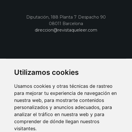
Diputación, 188 Planta 7 Despacho 90
08011 Barcelona
direccion@revistaqueleer.com
Utilizamos cookies
Usamos cookies y otras técnicas de rastreo
para mejorar tu experiencia de navegación en
nuestra web, para mostrarte contenidos
personalizados y anuncios adecuados, para
analizar el tráfico en nuestra web y para
AVISO LEGAL
POLITICA DE COOKIES
POLITICA DE PRIVACIDAD
comprender de dónde llegan nuestros
PUBLICIDAD EN LA REVISTA QUÉ LEER
SORTEO-PREESTRENOS
visitantes.
SUSCRIPCIONES
DISEÑO WEB BARCELONA