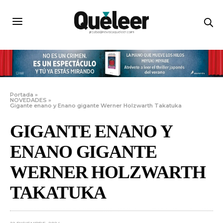
Portada
»
NOVEDADES
»
Gigante enano y Enano gigante Werner Holzwarth Takatuka
GIGANTE ENANO Y
ENANO GIGANTE
WERNER HOLZWARTH
TAKATUKA