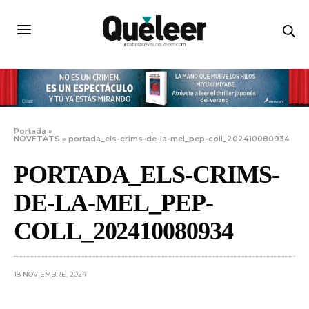
Portada
»
NOVETATS
»
portada_els-crims-de-la-mel_pep-coll_202410080934
PORTADA_ELS-CRIMS-
DE-LA-MEL_PEP-
COLL_202410080934
18 NOVIEMBRE, 2024