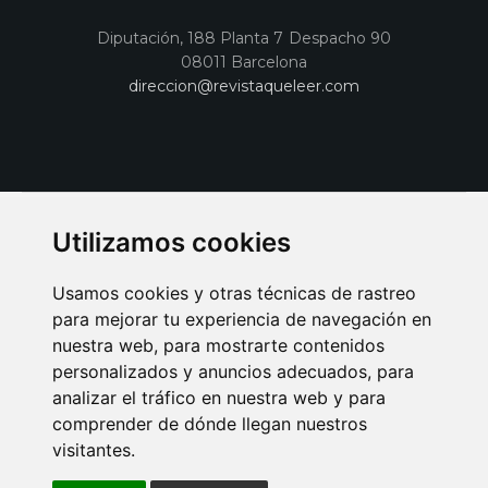
Diputación, 188 Planta 7 Despacho 90
08011 Barcelona
direccion@revistaqueleer.com
Utilizamos cookies
Usamos cookies y otras técnicas de rastreo
para mejorar tu experiencia de navegación en
nuestra web, para mostrarte contenidos
personalizados y anuncios adecuados, para
analizar el tráfico en nuestra web y para
AVISO LEGAL
POLITICA DE COOKIES
POLITICA DE PRIVACIDAD
comprender de dónde llegan nuestros
PUBLICIDAD EN LA REVISTA QUÉ LEER
SORTEO-PREESTRENOS
visitantes.
SUSCRIPCIONES
DISEÑO WEB BARCELONA