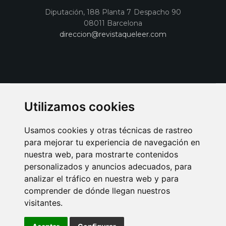
Diputación, 188 Planta 7 Despacho 90
08011 Barcelona
direccion@revistaqueleer.com
Utilizamos cookies
Usamos cookies y otras técnicas de rastreo
para mejorar tu experiencia de navegación en
nuestra web, para mostrarte contenidos
personalizados y anuncios adecuados, para
analizar el tráfico en nuestra web y para
AVISO LEGAL
POLITICA DE COOKIES
POLITICA DE PRIVACIDAD
comprender de dónde llegan nuestros
PUBLICIDAD EN LA REVISTA QUÉ LEER
SORTEO-PREESTRENOS
visitantes.
SUSCRIPCIONES
DISEÑO WEB BARCELONA
Connecor Revistas