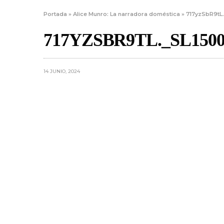
Portada
»
Alice Munro: La narradora doméstica
»
717yzSbR9tL
717YZSBR9TL._SL1500
14 JUNIO, 2024