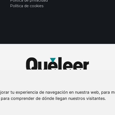
Política de privacidad
Política de cookies
jorar tu experiencia de navegación en nuestra web, para m
y para comprender de dónde llegan nuestros visitantes.
DE PRIVACIDAD
PUBLICIDAD EN LA REVISTA QUÉ LEER
SORTEO-PREESTR
Connecor Revistas