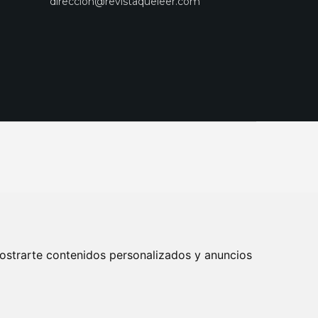
direccion@revistaqueleer.com
ostrarte contenidos personalizados y anuncios
ENOS
SUSCRIPCIONES
DISEÑO WEB BARCELONA