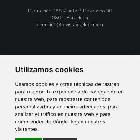
Diputación, 188 Planta 7 Despacho 90
08011 Barcelona
direccion@revistaqueleer.com
Utilizamos cookies
Usamos cookies y otras técnicas de rastreo
para mejorar tu experiencia de navegación en
nuestra web, para mostrarte contenidos
personalizados y anuncios adecuados, para
analizar el tráfico en nuestra web y para
AVISO LEGAL
POLITICA DE COOKIES
POLITICA DE PRIVACIDAD
comprender de dónde llegan nuestros
PUBLICIDAD EN LA REVISTA QUÉ LEER
SORTEO-PREESTRENOS
visitantes.
SUSCRIPCIONES
DISEÑO WEB BARCELONA