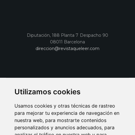
Diputación, 188 Planta 7 Despacho 90
08011 Barcelona
direccion@revistaqueleer.com
Utilizamos cookies
Usamos cookies y otras técnicas de rastreo
para mejorar tu experiencia de navegación en
nuestra web, para mostrarte contenidos
personalizados y anuncios adecuados, para
analizar el tráfico en nuestra web y para